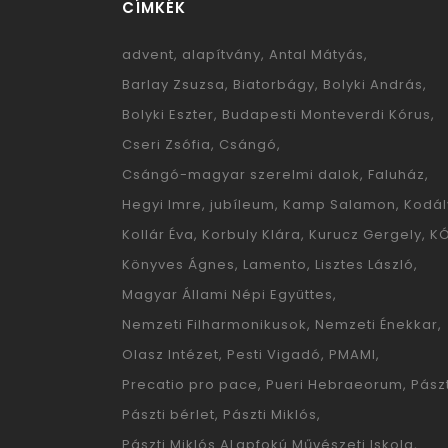
CÍMKÉK
advent
alapítvány
Antal Mátyás
Barlay Zsuzsa
Biatorbágy
Bolyki András
Bolyki Eszter
Budapesti Monteverdi Kórus
Cseri Zsófia
Csángó
Csángó-magyar szerelmi dalok
Faluház
Hegyi Imre
jubíleum
Kamp Salamon
Kodál
Kollár Éva
Korbuly Klára
Kurucz Gergely
K
Könyves Ágnes
Lamento
Lisztes László
Magyar Állami Népi Együttes
Nemzeti Filharmonikusok
Nemzeti Énekkar
Olasz Intézet
Pesti Vigadó
PMAMI
Precatio pro pace
Pueri Hebraeorum
Pászt
Pászti bérlet
Pászti Miklós
Pászti Miklós ALapfokú Művészeti Iskola