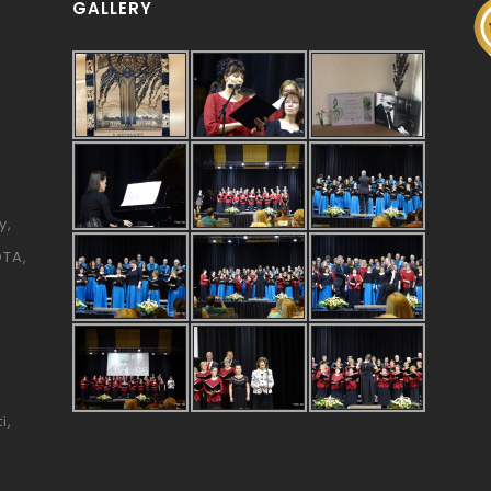
GALLERY
y
ÓTA
i