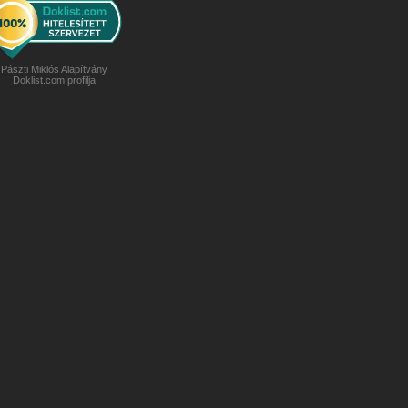
Pászti Miklós Alapítvány
Doklist.com profilja