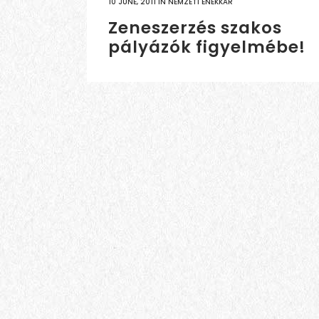
10 JUNE, 2011
IN
NEMZETI ÉNEKKAR
Zeneszerzés szakos
pályázók figyelmébe!