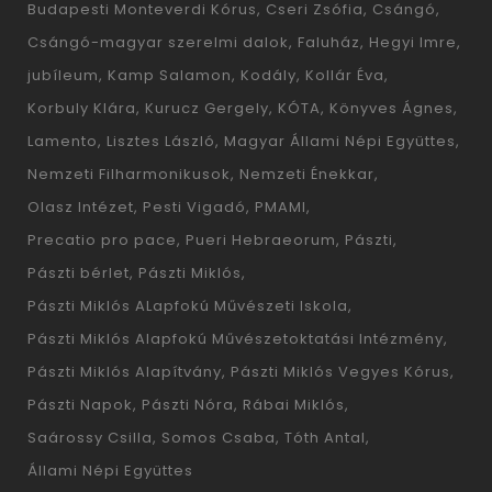
Budapesti Monteverdi Kórus
Cseri Zsófia
Csángó
Csángó-magyar szerelmi dalok
Faluház
Hegyi Imre
jubíleum
Kamp Salamon
Kodály
Kollár Éva
Korbuly Klára
Kurucz Gergely
KÓTA
Könyves Ágnes
Lamento
Lisztes László
Magyar Állami Népi Együttes
Nemzeti Filharmonikusok
Nemzeti Énekkar
Olasz Intézet
Pesti Vigadó
PMAMI
Precatio pro pace
Pueri Hebraeorum
Pászti
Pászti bérlet
Pászti Miklós
Pászti Miklós ALapfokú Művészeti Iskola
Pászti Miklós Alapfokú Művészetoktatási Intézmény
Pászti Miklós Alapítvány
Pászti Miklós Vegyes Kórus
Pászti Napok
Pászti Nóra
Rábai Miklós
Saárossy Csilla
Somos Csaba
Tóth Antal
Állami Népi Együttes