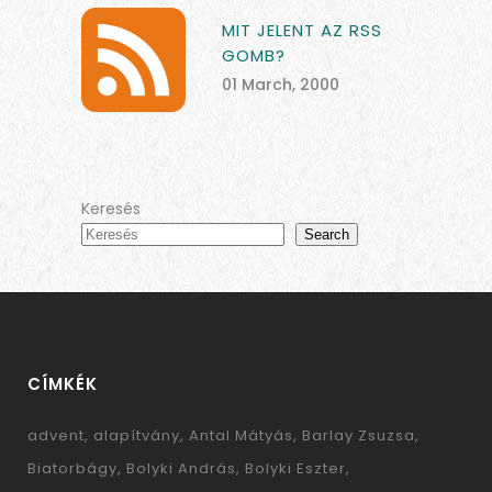
MIT JELENT AZ RSS
GOMB?
01 March, 2000
Keresés
Search
CÍMKÉK
advent
alapítvány
Antal Mátyás
Barlay Zsuzsa
Biatorbágy
Bolyki András
Bolyki Eszter