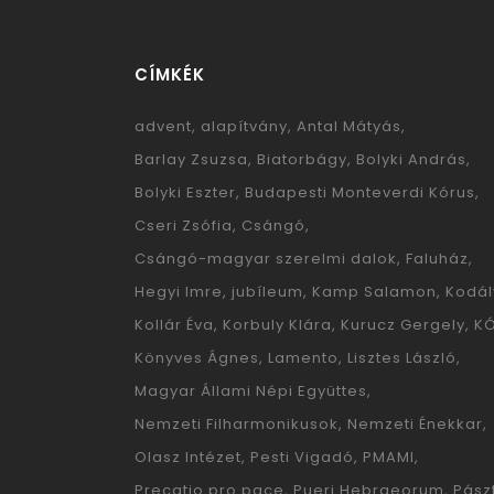
CÍMKÉK
advent
alapítvány
Antal Mátyás
Barlay Zsuzsa
Biatorbágy
Bolyki András
Bolyki Eszter
Budapesti Monteverdi Kórus
Cseri Zsófia
Csángó
Csángó-magyar szerelmi dalok
Faluház
Hegyi Imre
jubíleum
Kamp Salamon
Kodál
Kollár Éva
Korbuly Klára
Kurucz Gergely
K
Könyves Ágnes
Lamento
Lisztes László
Magyar Állami Népi Együttes
Nemzeti Filharmonikusok
Nemzeti Énekkar
Olasz Intézet
Pesti Vigadó
PMAMI
Precatio pro pace
Pueri Hebraeorum
Pászt