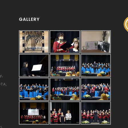
GALLERY
y
ÓTA
i