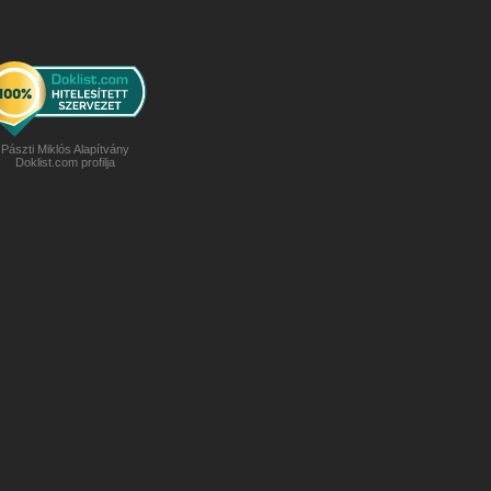
Pászti Miklós Alapítvány
Doklist.com profilja