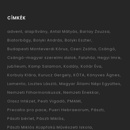
CÍMKÉK
advent
alapítvány
Antal Mátyás
Barlay Zsuzsa
Biatorbágy
Bolyki András
Bolyki Eszter
Budapesti Monteverdi Kórus
Cseri Zsófia
Csángó
Csángó-magyar szerelmi dalok
Faluház
Hegyi Imre
jubíleum
Kamp Salamon
Kodály
Kollár Éva
Korbuly Klára
Kurucz Gergely
KÓTA
Könyves Ágnes
Lamento
Lisztes László
Magyar Állami Népi Együttes
Nemzeti Filharmonikusok
Nemzeti Énekkar
Olasz Intézet
Pesti Vigadó
PMAMI
Precatio pro pace
Pueri Hebraeorum
Pászti
Pászti bérlet
Pászti Miklós
Pászti Miklós ALapfokú Művészeti Iskola