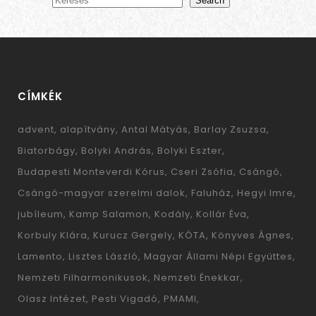
Search
CÍMKÉK
advent
alapítvány
Antal Mátyás
Barlay Zsuzsa
Biatorbágy
Bolyki András
Bolyki Eszter
Budapesti Monteverdi Kórus
Cseri Zsófia
Csángó
Csángó-magyar szerelmi dalok
Faluház
Hegyi Imre
jubíleum
Kamp Salamon
Kodály
Kollár Éva
Korbuly Klára
Kurucz Gergely
KÓTA
Könyves Ágnes
Lamento
Lisztes László
Magyar Állami Népi Együttes
Nemzeti Filharmonikusok
Nemzeti Énekkar
Olasz Intézet
Pesti Vigadó
PMAMI