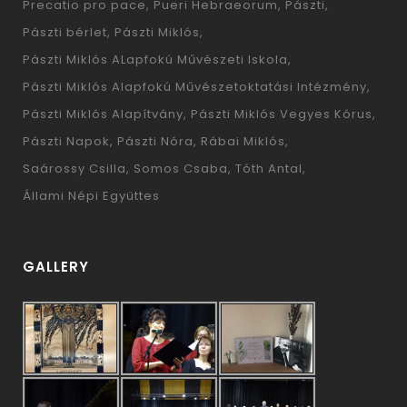
Precatio pro pace
Pueri Hebraeorum
Pászti
Pászti bérlet
Pászti Miklós
Pászti Miklós ALapfokú Művészeti Iskola
Pászti Miklós Alapfokú Művészetoktatási Intézmény
Pászti Miklós Alapítvány
Pászti Miklós Vegyes Kórus
Pászti Napok
Pászti Nóra
Rábai Miklós
Saárossy Csilla
Somos Csaba
Tóth Antal
Állami Népi Együttes
GALLERY