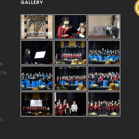
GALLERY
y
ÓTA
i