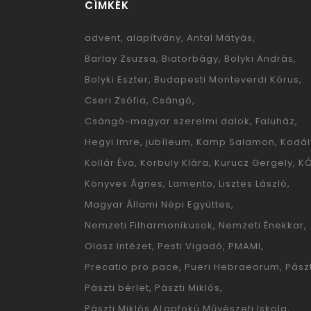
CÍMKÉK
advent
alapítvány
Antal Mátyás
Barlay Zsuzsa
Biatorbágy
Bolyki András
Bolyki Eszter
Budapesti Monteverdi Kórus
Cseri Zsófia
Csángó
Csángó-magyar szerelmi dalok
Faluház
Hegyi Imre
jubíleum
Kamp Salamon
Kodál
Kollár Éva
Korbuly Klára
Kurucz Gergely
K
Könyves Ágnes
Lamento
Lisztes László
Magyar Állami Népi Együttes
Nemzeti Filharmonikusok
Nemzeti Énekkar
Olasz Intézet
Pesti Vigadó
PMAMI
Precatio pro pace
Pueri Hebraeorum
Pászt
Pászti bérlet
Pászti Miklós
Pászti Miklós ALapfokú Művészeti Iskola