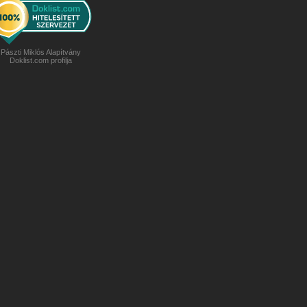
Pászti Miklós Alapítvány
Doklist.com profilja