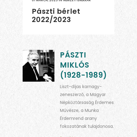
01 MARCH, 2023
IN
NEMZETI ÉNEKKAR
Pászti bérlet
2022/2023
PÁSZTI
MIKLÓS
(1928-1989)
Liszt-díjas karnagy-
zeneszerző, a Magyar
Népköztársaság Érdemes
Művésze, a Munka
Érdemrend arany
fokozatának tulajdonosa.