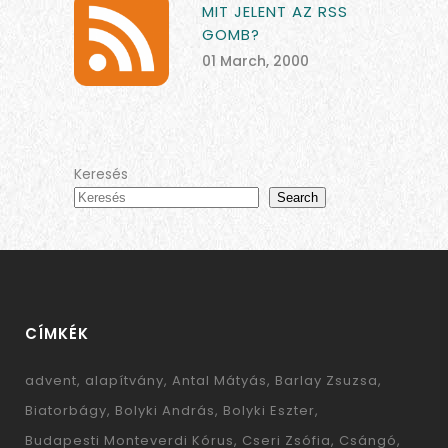
MIT JELENT AZ RSS
GOMB?
01 March, 2000
Keresés
Search
CÍMKÉK
advent
alapítvány
Antal Mátyás
Barlay Zsuzsa
Biatorbágy
Bolyki András
Bolyki Eszter
Budapesti Monteverdi Kórus
Cseri Zsófia
Csángó