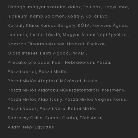
Csángó-magyar szerelmi dalok
Faluház
Hegyi Imre
jubíleum
Kamp Salamon
Kodály
Kollár Éva
Korbuly Klára
Kurucz Gergely
KÓTA
Könyves Ágnes
Lamento
Lisztes László
Magyar Állami Népi Együttes
Nemzeti Filharmonikusok
Nemzeti Énekkar
Olasz Intézet
Pesti Vigadó
PMAMI
Precatio pro pace
Pueri Hebraeorum
Pászti
Pászti bérlet
Pászti Miklós
Pászti Miklós ALapfokú Művészeti Iskola
Pászti Miklós Alapfokú Művészetoktatási Intézmény
Pászti Miklós Alapítvány
Pászti Miklós Vegyes Kórus
Pászti Napok
Pászti Nóra
Rábai Miklós
Saárossy Csilla
Somos Csaba
Tóth Antal
Állami Népi Együttes