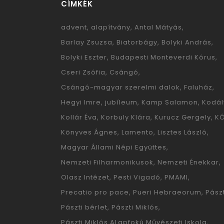
CÍMKÉK
advent
alapítvány
Antal Mátyás
Barlay Zsuzsa
Biatorbágy
Bolyki András
Bolyki Eszter
Budapesti Monteverdi Kórus
Cseri Zsófia
Csángó
Csángó-magyar szerelmi dalok
Faluház
Hegyi Imre
jubíleum
Kamp Salamon
Kodál
Kollár Éva
Korbuly Klára
Kurucz Gergely
K
Könyves Ágnes
Lamento
Lisztes László
Magyar Állami Népi Együttes
Nemzeti Filharmonikusok
Nemzeti Énekkar
Olasz Intézet
Pesti Vigadó
PMAMI
Precatio pro pace
Pueri Hebraeorum
Pászt
Pászti bérlet
Pászti Miklós
Pászti Miklós ALapfokú Művészeti Iskola