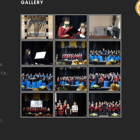
GALLERY
y
ÓTA
i