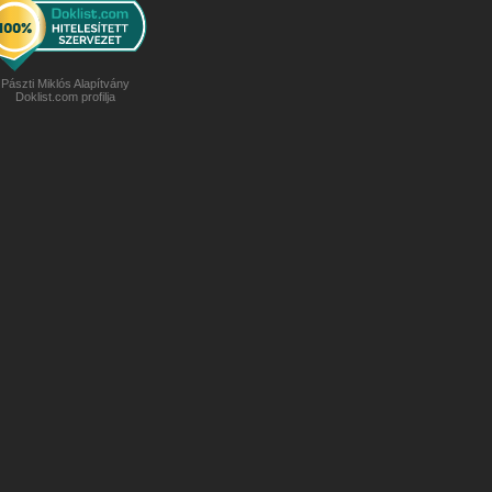
Pászti Miklós Alapítvány
Doklist.com profilja