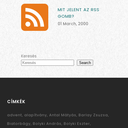
MIT JELENT AZ RSS
GOMB?
01 March, 2000
Keresés
Search
CÍMKÉK
advent
alapítvány
Antal Mátyás
Barlay Zsuzsa
Biatorbágy
Bolyki András
Bolyki Eszter