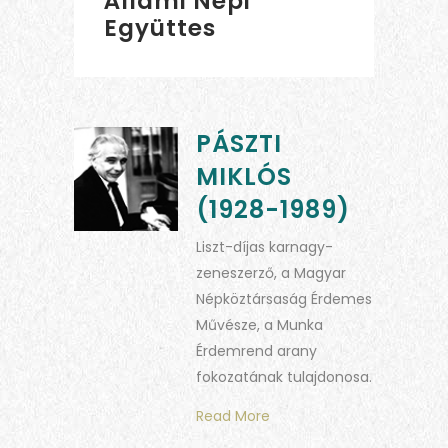
Állami Népi
Együttes
PÁSZTI
MIKLÓS
(1928-1989)
Liszt-díjas karnagy-
zeneszerző, a Magyar
Népköztársaság Érdemes
Művésze, a Munka
Érdemrend arany
fokozatának tulajdonosa.
Read More