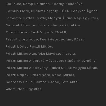
jubíleum
Kamp Salamon
Kodály
Kollár Éva
Korbuly Klára
Kurucz Gergely
KÓTA
Könyves Ágnes
Lamento
Lisztes László
Magyar Állami Népi Együttes
Nemzeti Filharmonikusok
Nemzeti Énekkar
Olasz Intézet
Pesti Vigadó
PMAMI
Precatio pro pace
Pueri Hebraeorum
Pászti
Pászti bérlet
Pászti Miklós
Pászti Miklós ALapfokú Művészeti Iskola
Pászti Miklós Alapfokú Művészetoktatási Intézmény
Pászti Miklós Alapítvány
Pászti Miklós Vegyes Kórus
Pászti Napok
Pászti Nóra
Rábai Miklós
Saárossy Csilla
Somos Csaba
Tóth Antal
Állami Népi Együttes