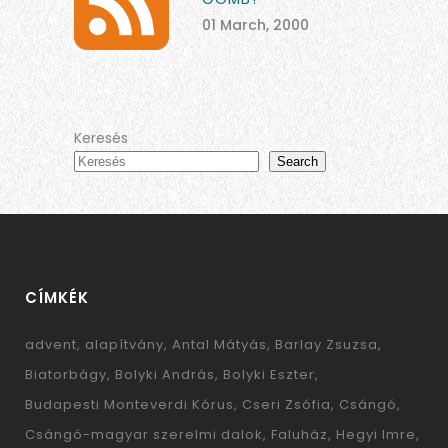
01 March, 2000
Keresés
Search
CÍMKÉK
advent
alapítvány
Antal Mátyás
Barlay Zsuzsa
Biatorbágy
Bolyki András
Bolyki Eszter
Budapesti Monteverdi Kórus
Cseri Zsófia
Csángó
Csángó-magyar szerelmi dalok
Faluház
Hegyi Imre