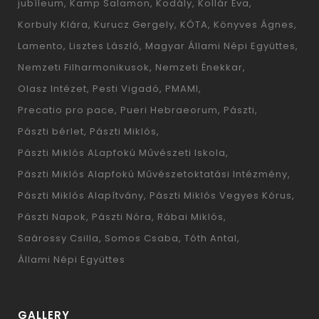
jubíleum
Kamp Salamon
Kodály
Kollár Éva
Korbuly Klára
Kurucz Gergely
KÓTA
Könyves Ágnes
Lamento
Lisztes László
Magyar Állami Népi Együttes
Nemzeti Filharmonikusok
Nemzeti Énekkar
Olasz Intézet
Pesti Vigadó
PMAMI
Precatio pro pace
Pueri Hebraeorum
Pászti
Pászti bérlet
Pászti Miklós
Pászti Miklós ALapfokú Művészeti Iskola
Pászti Miklós Alapfokú Művészetoktatási Intézmény
Pászti Miklós Alapítvány
Pászti Miklós Vegyes Kórus
Pászti Napok
Pászti Nóra
Rábai Miklós
Saárossy Csilla
Somos Csaba
Tóth Antal
Állami Népi Együttes
GALLERY