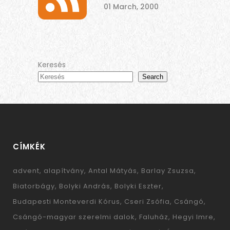
01 March, 2000
Keresés
Search
CÍMKÉK
advent
alapítvány
Antal Mátyás
Barlay Zsuzsa
Biatorbágy
Bolyki András
Bolyki Eszter
Budapesti Monteverdi Kórus
Cseri Zsófia
Csángó
Csángó-magyar szerelmi dalok
Faluház
Hegyi Imre