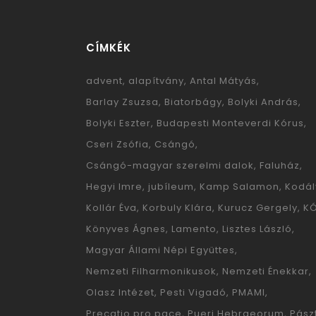
CÍMKÉK
advent
alapítvány
Antal Mátyás
Barlay Zsuzsa
Biatorbágy
Bolyki András
Bolyki Eszter
Budapesti Monteverdi Kórus
Cseri Zsófia
Csángó
Csángó-magyar szerelmi dalok
Faluház
Hegyi Imre
jubíleum
Kamp Salamon
Kodál
Kollár Éva
Korbuly Klára
Kurucz Gergely
K
Könyves Ágnes
Lamento
Lisztes László
Magyar Állami Népi Együttes
Nemzeti Filharmonikusok
Nemzeti Énekkar
Olasz Intézet
Pesti Vigadó
PMAMI
Precatio pro pace
Pueri Hebraeorum
Pászt