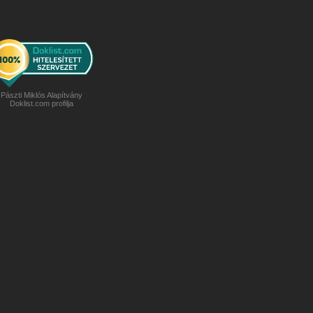
Pászti Miklós Alapítvány
Doklist.com profilja