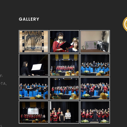
GALLERY
y
ÓTA
i