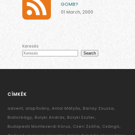
GOMB?
01 March, 2000
Keresés
Search
CÍMKÉK
advent
alapítvány
Antal Mátyás
Barlay Zsuzsa
Biatorbágy
Bolyki András
Bolyki Eszter
Budapesti Monteverdi Kórus
Cseri Zsófia
Csángó