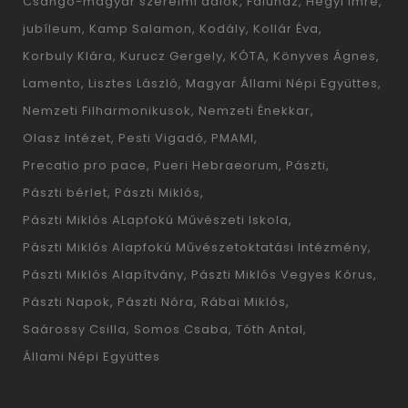
Csángó-magyar szerelmi dalok
Faluház
Hegyi Imre
jubíleum
Kamp Salamon
Kodály
Kollár Éva
Korbuly Klára
Kurucz Gergely
KÓTA
Könyves Ágnes
Lamento
Lisztes László
Magyar Állami Népi Együttes
Nemzeti Filharmonikusok
Nemzeti Énekkar
Olasz Intézet
Pesti Vigadó
PMAMI
Precatio pro pace
Pueri Hebraeorum
Pászti
Pászti bérlet
Pászti Miklós
Pászti Miklós ALapfokú Művészeti Iskola
Pászti Miklós Alapfokú Művészetoktatási Intézmény
Pászti Miklós Alapítvány
Pászti Miklós Vegyes Kórus
Pászti Napok
Pászti Nóra
Rábai Miklós
Saárossy Csilla
Somos Csaba
Tóth Antal
Állami Népi Együttes