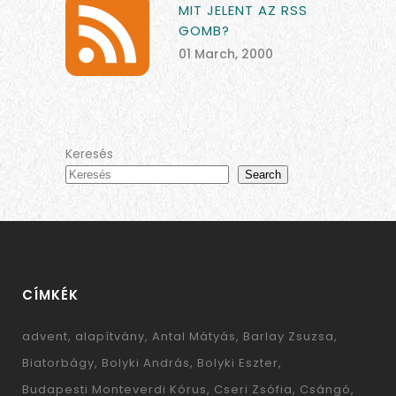
MIT JELENT AZ RSS
GOMB?
01 March, 2000
Keresés
Search
CÍMKÉK
advent
alapítvány
Antal Mátyás
Barlay Zsuzsa
Biatorbágy
Bolyki András
Bolyki Eszter
Budapesti Monteverdi Kórus
Cseri Zsófia
Csángó