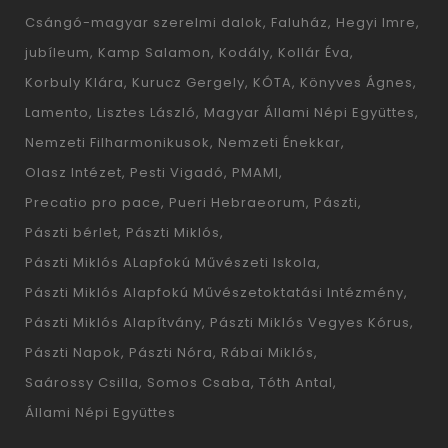
Csángó-magyar szerelmi dalok
Faluház
Hegyi Imre
jubíleum
Kamp Salamon
Kodály
Kollár Éva
Korbuly Klára
Kurucz Gergely
KÓTA
Könyves Ágnes
Lamento
Lisztes László
Magyar Állami Népi Együttes
Nemzeti Filharmonikusok
Nemzeti Énekkar
Olasz Intézet
Pesti Vigadó
PMAMI
Precatio pro pace
Pueri Hebraeorum
Pászti
Pászti bérlet
Pászti Miklós
Pászti Miklós ALapfokú Művészeti Iskola
Pászti Miklós Alapfokú Művészetoktatási Intézmény
Pászti Miklós Alapítvány
Pászti Miklós Vegyes Kórus
Pászti Napok
Pászti Nóra
Rábai Miklós
Saárossy Csilla
Somos Csaba
Tóth Antal
Állami Népi Együttes