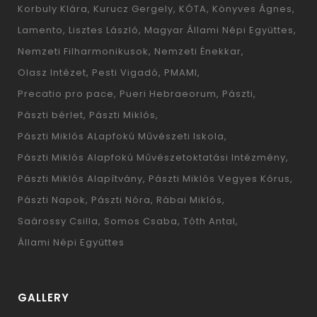
Korbuly Klára
Kurucz Gergely
KÓTA
Könyves Ágnes
Lamento
Lisztes László
Magyar Állami Népi Együttes
Nemzeti Filharmonikusok
Nemzeti Énekkar
Olasz Intézet
Pesti Vigadó
PMAMI
Precatio pro pace
Pueri Hebraeorum
Pászti
Pászti bérlet
Pászti Miklós
Pászti Miklós ALapfokú Művészeti Iskola
Pászti Miklós Alapfokú Művészetoktatási Intézmény
Pászti Miklós Alapítvány
Pászti Miklós Vegyes Kórus
Pászti Napok
Pászti Nóra
Rábai Miklós
Saárossy Csilla
Somos Csaba
Tóth Antal
Állami Népi Együttes
GALLERY