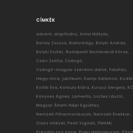
CÍMKÉK
advent
alapítvány
Antal Mátyás
Barlay Zsuzsa
Biatorbágy
Bolyki András
Bolyki Eszter
Budapesti Monteverdi Kórus
Cseri Zsófia
Csángó
Csángó-magyar szerelmi dalok
Faluház
Hegyi Imre
jubíleum
Kamp Salamon
Kodál
Kollár Éva
Korbuly Klára
Kurucz Gergely
K
Könyves Ágnes
Lamento
Lisztes László
Magyar Állami Népi Együttes
Nemzeti Filharmonikusok
Nemzeti Énekkar
Olasz Intézet
Pesti Vigadó
PMAMI
Precatio pro pace
Pueri Hebraeorum
Pászt