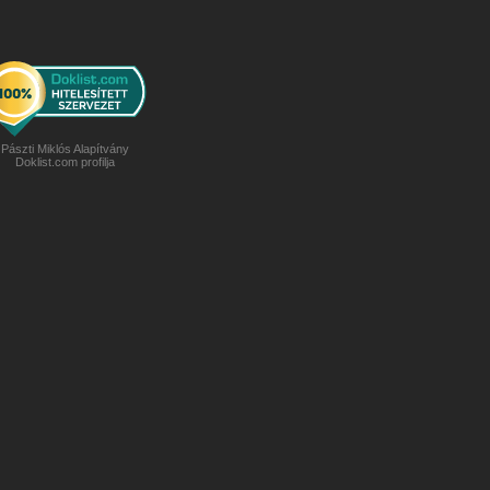
Pászti Miklós Alapítvány
Doklist.com profilja