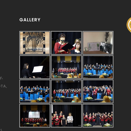
GALLERY
y
ÓTA
i