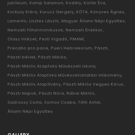
jubíleum
Kamp Salamon
Kodály
Kollár Éva
Korbuly Klára
Kurucz Gergely
KÓTA
Könyves Ágnes
Lamento
Lisztes László
Magyar Állami Népi Együttes
Nemzeti Filharmonikusok
Nemzeti Énekkar
Olasz Intézet
Pesti Vigadó
PMAMI
Precatio pro pace
Pueri Hebraeorum
Pászti
Pászti bérlet
Pászti Miklós
Pászti Miklós ALapfokú Művészeti Iskola
Pászti Miklós Alapfokú Művészetoktatási Intézmény
Pászti Miklós Alapítvány
Pászti Miklós Vegyes Kórus
Pászti Napok
Pászti Nóra
Rábai Miklós
Saárossy Csilla
Somos Csaba
Tóth Antal
Állami Népi Együttes
GALLERY