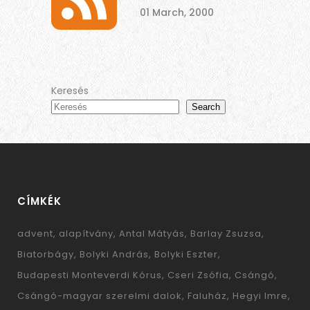
01 March, 2000
Keresés
Search
CÍMKÉK
advent
alapítvány
Antal Mátyás
Barlay Zsuzsa
Biatorbágy
Bolyki András
Bolyki Eszter
Budapesti Monteverdi Kórus
Cseri Zsófia
Csángó
Csángó-magyar szerelmi dalok
Faluház
Hegyi Imre