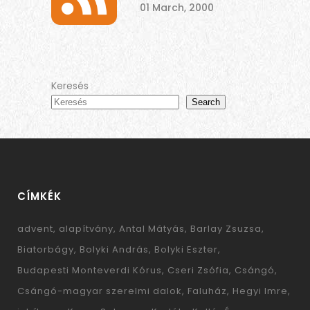
01 March, 2000
Keresés
Search
CÍMKÉK
advent
alapítvány
Antal Mátyás
Barlay Zsuzsa
Biatorbágy
Bolyki András
Bolyki Eszter
Budapesti Monteverdi Kórus
Cseri Zsófia
Csángó
Csángó-magyar szerelmi dalok
Faluház
Hegyi Imre