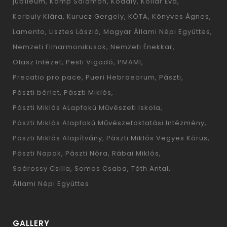
jubíleum
Kamp Salamon
Kodály
Kollár Éva
Korbuly Klára
Kurucz Gergely
KÓTA
Könyves Ágnes
Lamento
Lisztes László
Magyar Állami Népi Együttes
Nemzeti Filharmonikusok
Nemzeti Énekkar
Olasz Intézet
Pesti Vigadó
PMAMI
Precatio pro pace
Pueri Hebraeorum
Pászti
Pászti bérlet
Pászti Miklós
Pászti Miklós ALapfokú Művészeti Iskola
Pászti Miklós Alapfokú Művészetoktatási Intézmény
Pászti Miklós Alapítvány
Pászti Miklós Vegyes Kórus
Pászti Napok
Pászti Nóra
Rábai Miklós
Saárossy Csilla
Somos Csaba
Tóth Antal
Állami Népi Együttes
GALLERY