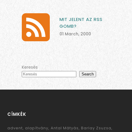
MIT JELENT AZ RSS
GOMB?
01 March, 2000
Keresés
Search
CÍMKÉK
advent
alapítvány
Antal Mátyás
Barlay Zsuzsa