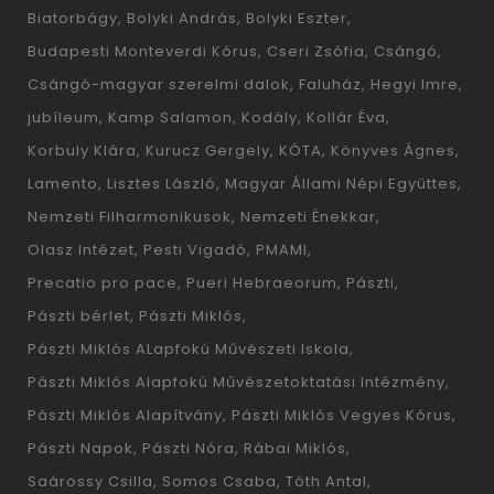
Biatorbágy
Bolyki András
Bolyki Eszter
Budapesti Monteverdi Kórus
Cseri Zsófia
Csángó
Csángó-magyar szerelmi dalok
Faluház
Hegyi Imre
jubíleum
Kamp Salamon
Kodály
Kollár Éva
Korbuly Klára
Kurucz Gergely
KÓTA
Könyves Ágnes
Lamento
Lisztes László
Magyar Állami Népi Együttes
Nemzeti Filharmonikusok
Nemzeti Énekkar
Olasz Intézet
Pesti Vigadó
PMAMI
Precatio pro pace
Pueri Hebraeorum
Pászti
Pászti bérlet
Pászti Miklós
Pászti Miklós ALapfokú Művészeti Iskola
Pászti Miklós Alapfokú Művészetoktatási Intézmény
Pászti Miklós Alapítvány
Pászti Miklós Vegyes Kórus
Pászti Napok
Pászti Nóra
Rábai Miklós
Saárossy Csilla
Somos Csaba
Tóth Antal