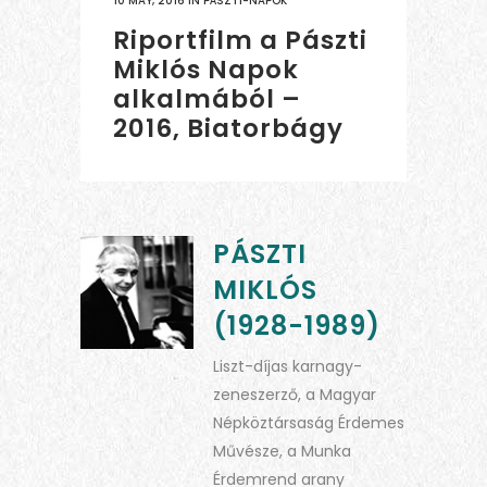
10 MAY, 2016
IN
PÁSZTI-NAPOK
Riportfilm a Pászti
Miklós Napok
alkalmából –
2016, Biatorbágy
PÁSZTI
MIKLÓS
(1928-1989)
Liszt-díjas karnagy-
zeneszerző, a Magyar
Népköztársaság Érdemes
Művésze, a Munka
Érdemrend arany