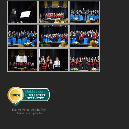
Pászti Miklós Alapítvány
Doklist.com profilja