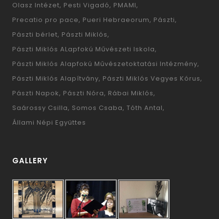
Olasz Intézet
Pesti Vigadó
PMAMI
Precatio pro pace
Pueri Hebraeorum
Pászti
Pászti bérlet
Pászti Miklós
Pászti Miklós ALapfokú Művészeti Iskola
Pászti Miklós Alapfokú Művészetoktatási Intézmény
Pászti Miklós Alapítvány
Pászti Miklós Vegyes Kórus
Pászti Napok
Pászti Nóra
Rábai Miklós
Saárossy Csilla
Somos Csaba
Tóth Antal
Állami Népi Együttes
GALLERY