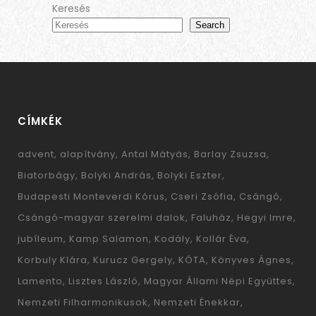
Keresés
Search
CÍMKÉK
advent
alapítvány
Antal Mátyás
Barlay Zsuzsa
Biatorbágy
Bolyki András
Bolyki Eszter
Budapesti Monteverdi Kórus
Cseri Zsófia
Csángó
Csángó-magyar szerelmi dalok
Faluház
Hegyi Imre
jubíleum
Kamp Salamon
Kodály
Kollár Éva
Korbuly Klára
Kurucz Gergely
KÓTA
Könyves Ágnes
Lamento
Lisztes László
Magyar Állami Népi Együttes
Nemzeti Filharmonikusok
Nemzeti Énekkar