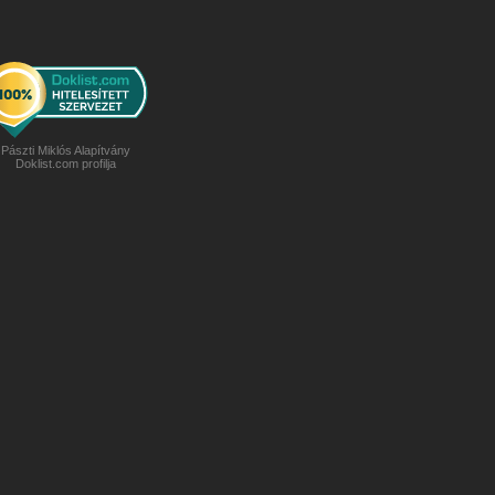
Pászti Miklós Alapítvány
Doklist.com profilja