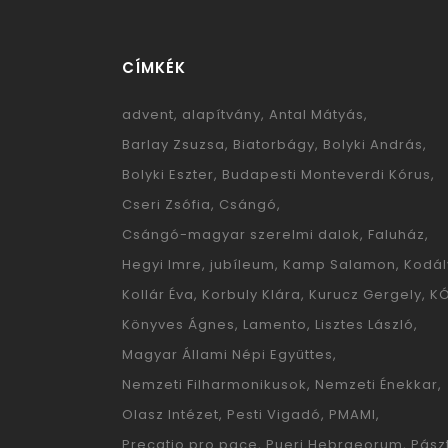
CÍMKÉK
advent
alapítvány
Antal Mátyás
Barlay Zsuzsa
Biatorbágy
Bolyki András
Bolyki Eszter
Budapesti Monteverdi Kórus
Cseri Zsófia
Csángó
Csángó-magyar szerelmi dalok
Faluház
Hegyi Imre
jubíleum
Kamp Salamon
Kodál
Kollár Éva
Korbuly Klára
Kurucz Gergely
K
Könyves Ágnes
Lamento
Lisztes László
Magyar Állami Népi Együttes
Nemzeti Filharmonikusok
Nemzeti Énekkar
Olasz Intézet
Pesti Vigadó
PMAMI
Precatio pro pace
Pueri Hebraeorum
Pászt