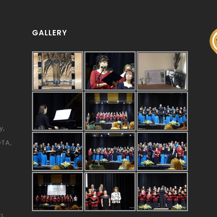
GALLERY
y
ÓTA
i