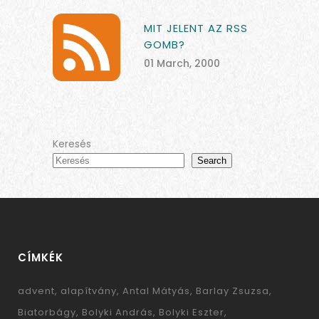
MIT JELENT AZ RSS
GOMB?
01 March, 2000
Keresés
Search
CÍMKÉK
advent
alapítvány
Antal Mátyás
Barlay Zsuzsa
Biatorbágy
Bolyki András
Bolyki Eszter