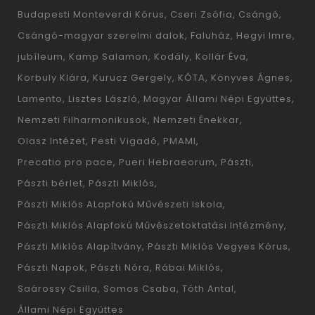
Budapesti Monteverdi Kórus
Cseri Zsófia
Csángó
Csángó-magyar szerelmi dalok
Faluház
Hegyi Imre
jubíleum
Kamp Salamon
Kodály
Kollár Éva
Korbuly Klára
Kurucz Gergely
KÓTA
Könyves Ágnes
Lamento
Lisztes László
Magyar Állami Népi Együttes
Nemzeti Filharmonikusok
Nemzeti Énekkar
Olasz Intézet
Pesti Vigadó
PMAMI
Precatio pro pace
Pueri Hebraeorum
Pászti
Pászti bérlet
Pászti Miklós
Pászti Miklós ALapfokú Művészeti Iskola
Pászti Miklós Alapfokú Művészetoktatási Intézmény
Pászti Miklós Alapítvány
Pászti Miklós Vegyes Kórus
Pászti Napok
Pászti Nóra
Rábai Miklós
Saárossy Csilla
Somos Csaba
Tóth Antal
Állami Népi Együttes