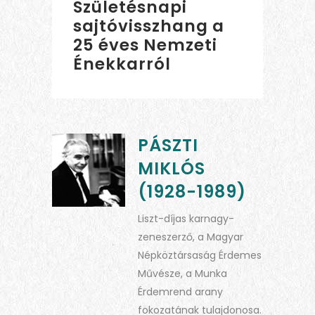
Születésnapi
sajtóvisszhang a
25 éves Nemzeti
Énekkarról
PÁSZTI
MIKLÓS
(1928-1989)
Liszt-díjas karnagy-
zeneszerző, a Magyar
Népköztársaság Érdemes
Művésze, a Munka
Érdemrend arany
fokozatának tulajdonosa.