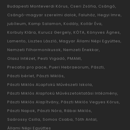
Budapesti Monteverdi Kórus
Cseri Zsófia
Csángó
Csángó-magyar szerelmi dalok
Faluház
Hegyi Imre
jubíleum
Kamp Salamon
Kodály
Kollár Éva
Korbuly Klára
Kurucz Gergely
KÓTA
Könyves Ágnes
Lamento
Lisztes László
Magyar Állami Népi Együttes
Nemzeti Filharmonikusok
Nemzeti Énekkar
Olasz Intézet
Pesti Vigadó
PMAMI
Precatio pro pace
Pueri Hebraeorum
Pászti
Pászti bérlet
Pászti Miklós
Pászti Miklós ALapfokú Művészeti Iskola
Pászti Miklós Alapfokú Művészetoktatási Intézmény
Pászti Miklós Alapítvány
Pászti Miklós Vegyes Kórus
Pászti Napok
Pászti Nóra
Rábai Miklós
Saárossy Csilla
Somos Csaba
Tóth Antal
Állami Népi Együttes