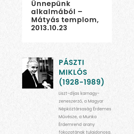
Ünnepünk
alkalmából –
Mátyás templom,
2013.10.23
PÁSZTI
MIKLÓS
(1928-1989)
Liszt-díjas karnagy-
zeneszerző, a Magyar
Népköztársaság Érdemes
Művésze, a Munka
Érdemrend arany
fokozatának tulajdonosa.