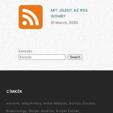
MIT JELENT AZ RSS
GOMB?
01 March, 2000
Keresés
Search
CÍMKÉK
advent
alapítvány
Antal Mátyás
Barlay Zsuzsa
Biatorbágy
Bolyki András
Bolyki Eszter