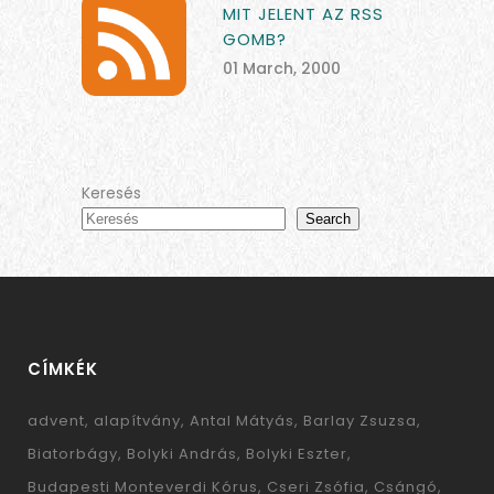
MIT JELENT AZ RSS
GOMB?
01 March, 2000
Keresés
Search
CÍMKÉK
advent
alapítvány
Antal Mátyás
Barlay Zsuzsa
Biatorbágy
Bolyki András
Bolyki Eszter
Budapesti Monteverdi Kórus
Cseri Zsófia
Csángó