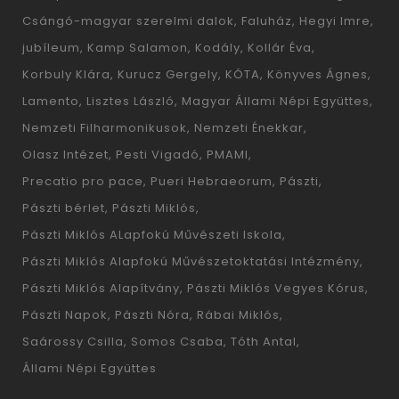
Csángó-magyar szerelmi dalok
Faluház
Hegyi Imre
jubíleum
Kamp Salamon
Kodály
Kollár Éva
Korbuly Klára
Kurucz Gergely
KÓTA
Könyves Ágnes
Lamento
Lisztes László
Magyar Állami Népi Együttes
Nemzeti Filharmonikusok
Nemzeti Énekkar
Olasz Intézet
Pesti Vigadó
PMAMI
Precatio pro pace
Pueri Hebraeorum
Pászti
Pászti bérlet
Pászti Miklós
Pászti Miklós ALapfokú Művészeti Iskola
Pászti Miklós Alapfokú Művészetoktatási Intézmény
Pászti Miklós Alapítvány
Pászti Miklós Vegyes Kórus
Pászti Napok
Pászti Nóra
Rábai Miklós
Saárossy Csilla
Somos Csaba
Tóth Antal
Állami Népi Együttes