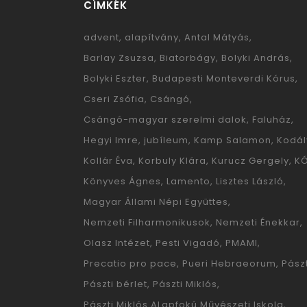
CÍMKÉK
advent
alapítvány
Antal Mátyás
Barlay Zsuzsa
Biatorbágy
Bolyki András
Bolyki Eszter
Budapesti Monteverdi Kórus
Cseri Zsófia
Csángó
Csángó-magyar szerelmi dalok
Faluház
Hegyi Imre
jubíleum
Kamp Salamon
Kodál
Kollár Éva
Korbuly Klára
Kurucz Gergely
K
Könyves Ágnes
Lamento
Lisztes László
Magyar Állami Népi Együttes
Nemzeti Filharmonikusok
Nemzeti Énekkar
Olasz Intézet
Pesti Vigadó
PMAMI
Precatio pro pace
Pueri Hebraeorum
Pászt
Pászti bérlet
Pászti Miklós
Pászti Miklós ALapfokú Művészeti Iskola