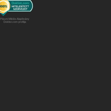
Pászti Miklós Alapítvány
Doklist.com profilja