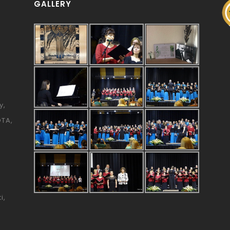
GALLERY
y
ÓTA
i