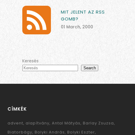
MIT JELENT AZ RSS
GOMB?
01 March, 2000
Keresés
Search
CÍMKÉK
advent
alapítvány
Antal Mátyás
Barlay Zsuzsa
Biatorbágy
Bolyki András
Bolyki Eszter