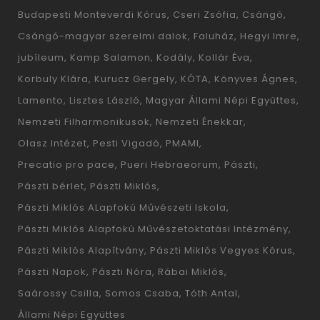
Budapesti Monteverdi Kórus
Cseri Zsófia
Csángó
Csángó-magyar szerelmi dalok
Faluház
Hegyi Imre
jubíleum
Kamp Salamon
Kodály
Kollár Éva
Korbuly Klára
Kurucz Gergely
KÓTA
Könyves Ágnes
Lamento
Lisztes László
Magyar Állami Népi Együttes
Nemzeti Filharmonikusok
Nemzeti Énekkar
Olasz Intézet
Pesti Vigadó
PMAMI
Precatio pro pace
Pueri Hebraeorum
Pászti
Pászti bérlet
Pászti Miklós
Pászti Miklós ALapfokú Művészeti Iskola
Pászti Miklós Alapfokú Művészetoktatási Intézmény
Pászti Miklós Alapítvány
Pászti Miklós Vegyes Kórus
Pászti Napok
Pászti Nóra
Rábai Miklós
Saárossy Csilla
Somos Csaba
Tóth Antal
Állami Népi Együttes