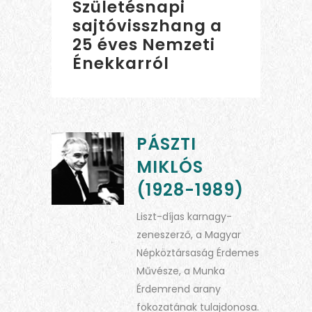
Születésnapi
sajtóvisszhang a
25 éves Nemzeti
Énekkarról
PÁSZTI
MIKLÓS
(1928-1989)
Liszt-díjas karnagy-
zeneszerző, a Magyar
Népköztársaság Érdemes
Művésze, a Munka
Érdemrend arany
fokozatának tulajdonosa.