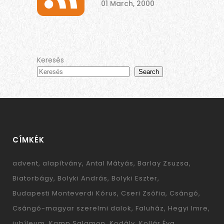
01 March, 2000
Keresés
Search
CÍMKÉK
advent
alapítvány
Antal Mátyás
Barlay Zsuzsa
Biatorbágy
Bolyki András
Bolyki Eszter
Budapesti Monteverdi Kórus
Cseri Zsófia
Csángó
Csángó-magyar szerelmi dalok
Faluház
Hegyi Imre
jubíleum
Kamp Salamon
Kodály
Kollár Éva