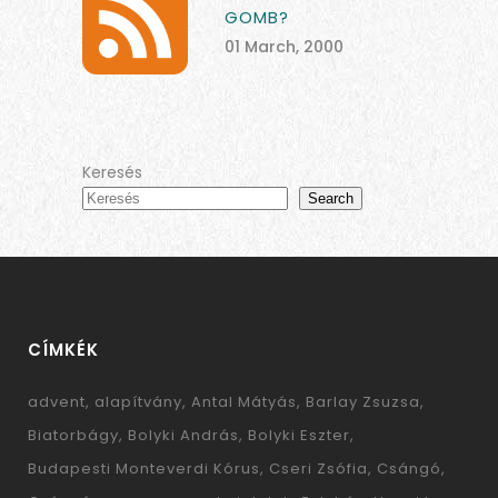
GOMB?
01 March, 2000
Keresés
Search
CÍMKÉK
advent
alapítvány
Antal Mátyás
Barlay Zsuzsa
Biatorbágy
Bolyki András
Bolyki Eszter
Budapesti Monteverdi Kórus
Cseri Zsófia
Csángó