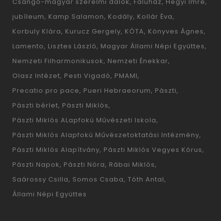
Csángó-magyar szerelmi dalok
Faluház
Hegyi Imre
jubíleum
Kamp Salamon
Kodály
Kollár Éva
Korbuly Klára
Kurucz Gergely
KÓTA
Könyves Ágnes
Lamento
Lisztes László
Magyar Állami Népi Együttes
Nemzeti Filharmonikusok
Nemzeti Énekkar
Olasz Intézet
Pesti Vigadó
PMAMI
Precatio pro pace
Pueri Hebraeorum
Pászti
Pászti bérlet
Pászti Miklós
Pászti Miklós ALapfokú Művészeti Iskola
Pászti Miklós Alapfokú Művészetoktatási Intézmény
Pászti Miklós Alapítvány
Pászti Miklós Vegyes Kórus
Pászti Napok
Pászti Nóra
Rábai Miklós
Saárossy Csilla
Somos Csaba
Tóth Antal
Állami Népi Együttes