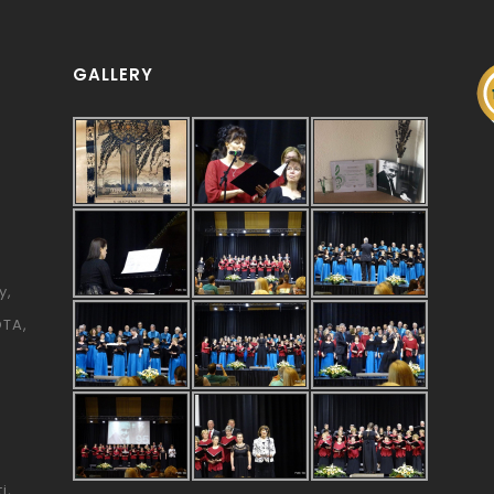
GALLERY
y
ÓTA
i