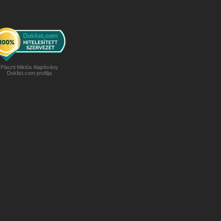
Pászti Miklós Alapítvány
Doklist.com profilja