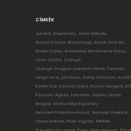
CÍMKÉK
advent
alapítvány
Antal Mátyás
Barlay Zsuzsa
Biatorbágy
Bolyki András
Bolyki Eszter
Budapesti Monteverdi Kórus
Cseri Zsófia
Csángó
Csángó-magyar szerelmi dalok
Faluház
Hegyi Imre
jubíleum
Kamp Salamon
Kodál
Kollár Éva
Korbuly Klára
Kurucz Gergely
K
Könyves Ágnes
Lamento
Lisztes László
Magyar Állami Népi Együttes
Nemzeti Filharmonikusok
Nemzeti Énekkar
Olasz Intézet
Pesti Vigadó
PMAMI
Precatio pro pace
Pueri Hebraeorum
Pászt