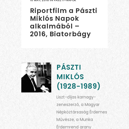
10 MAY, 2016
IN
PÁSZTI-NAPOK
Riportfilm a Pászti
Miklós Napok
alkalmából –
2016, Biatorbágy
PÁSZTI
MIKLÓS
(1928-1989)
Liszt-díjas karnagy-
zeneszerző, a Magyar
Népköztársaság Érdemes
Művésze, a Munka
Érdemrend arany