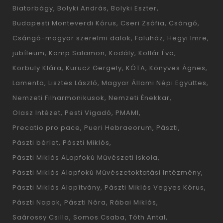
Biatorbágy
Bolyki András
Bolyki Eszter
Budapesti Monteverdi Kórus
Cseri Zsófia
Csángó
Csángó-magyar szerelmi dalok
Faluház
Hegyi Imre
jubíleum
Kamp Salamon
Kodály
Kollár Éva
Korbuly Klára
Kurucz Gergely
KÓTA
Könyves Ágnes
Lamento
Lisztes László
Magyar Állami Népi Együttes
Nemzeti Filharmonikusok
Nemzeti Énekkar
Olasz Intézet
Pesti Vigadó
PMAMI
Precatio pro pace
Pueri Hebraeorum
Pászti
Pászti bérlet
Pászti Miklós
Pászti Miklós ALapfokú Művészeti Iskola
Pászti Miklós Alapfokú Művészetoktatási Intézmény
Pászti Miklós Alapítvány
Pászti Miklós Vegyes Kórus
Pászti Napok
Pászti Nóra
Rábai Miklós
Saárossy Csilla
Somos Csaba
Tóth Antal