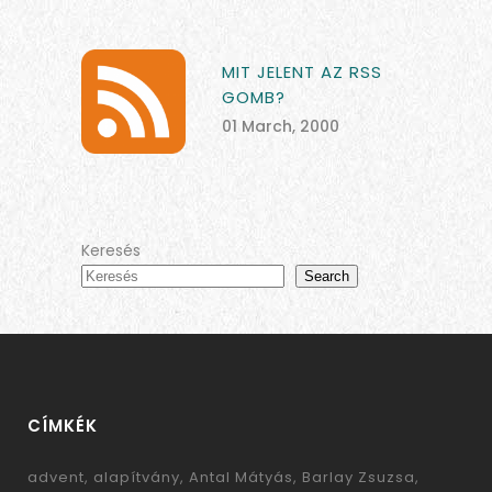
MIT JELENT AZ RSS
GOMB?
01 March, 2000
Keresés
Search
CÍMKÉK
advent
alapítvány
Antal Mátyás
Barlay Zsuzsa