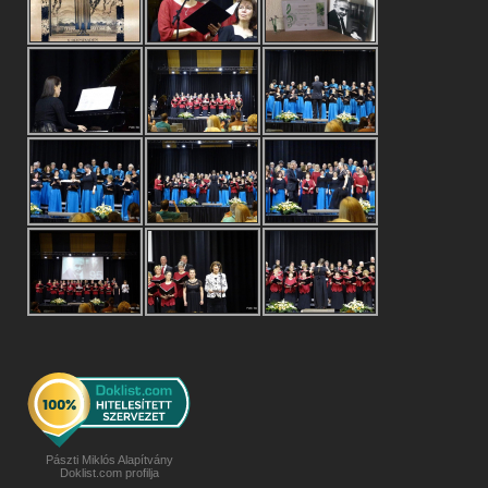
Pászti Miklós Alapítvány
Doklist.com profilja