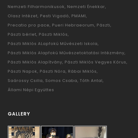
Nemzeti Filharmonikusok
Nemzeti Énekkar
Olasz Intézet
Pesti Vigadó
PMAMI
Precatio pro pace
Pueri Hebraeorum
Pászti
Pászti bérlet
Pászti Miklós
Pászti Miklós ALapfokú Művészeti Iskola
Pászti Miklós Alapfokú Művészetoktatási Intézmény
Pászti Miklós Alapítvány
Pászti Miklós Vegyes Kórus
Pászti Napok
Pászti Nóra
Rábai Miklós
Saárossy Csilla
Somos Csaba
Tóth Antal
Állami Népi Együttes
GALLERY