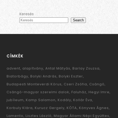
Keresés
Search
CÍMKÉK
advent
alapítvány
Antal Mátyás
Barlay Zsuzsa
Biatorbágy
Bolyki András
Bolyki Eszter
Budapesti Monteverdi Kórus
Cseri Zsófia
Csángó
Csángó-magyar szerelmi dalok
Faluház
Hegyi Imre
jubíleum
Kamp Salamon
Kodály
Kollár Éva
Korbuly Klára
Kurucz Gergely
KÓTA
Könyves Ágnes
Lamento
Lisztes László
Magyar Állami Népi Együttes