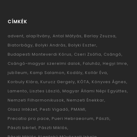
CÍMKÉK
advent
alapítvány
Antal Mátyás
Barlay Zsuzsa
Biatorbágy
Bolyki András
Bolyki Eszter
Budapesti Monteverdi Kórus
Cseri Zsófia
Csángó
Csángó-magyar szerelmi dalok
Faluház
Hegyi Imre
jubíleum
Kamp Salamon
Kodály
Kollár Éva
Korbuly Klára
Kurucz Gergely
KÓTA
Könyves Ágnes
Lamento
Lisztes László
Magyar Állami Népi Együttes
Nemzeti Filharmonikusok
Nemzeti Énekkar
Olasz Intézet
Pesti Vigadó
PMAMI
Precatio pro pace
Pueri Hebraeorum
Pászti
Pászti bérlet
Pászti Miklós
Pászti Miklós ALapfokú Művészeti Iskola