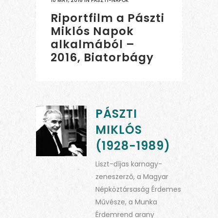
10 MAY, 2016
IN
PÁSZTI-NAPOK
Riportfilm a Pászti
Miklós Napok
alkalmából –
2016, Biatorbágy
PÁSZTI
MIKLÓS
(1928-1989)
Liszt-díjas karnagy-
zeneszerző, a Magyar
Népköztársaság Érdemes
Művésze, a Munka
Érdemrend arany