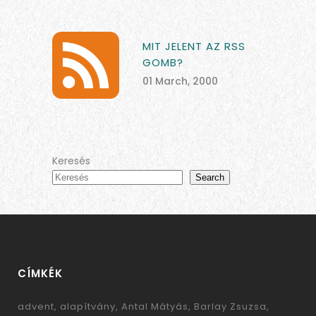
MIT JELENT AZ RSS
GOMB?
01 March, 2000
Keresés
Search
CÍMKÉK
advent
alapítvány
Antal Mátyás
Barlay Zsuzsa