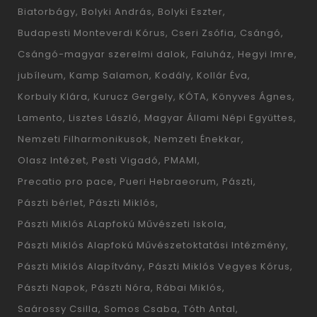
Biatorbágy
Bolyki András
Bolyki Eszter
Budapesti Monteverdi Kórus
Cseri Zsófia
Csángó
Csángó-magyar szerelmi dalok
Faluház
Hegyi Imre
jubíleum
Kamp Salamon
Kodály
Kollár Éva
Korbuly Klára
Kurucz Gergely
KÓTA
Könyves Ágnes
Lamento
Lisztes László
Magyar Állami Népi Együttes
Nemzeti Filharmonikusok
Nemzeti Énekkar
Olasz Intézet
Pesti Vigadó
PMAMI
Precatio pro pace
Pueri Hebraeorum
Pászti
Pászti bérlet
Pászti Miklós
Pászti Miklós ALapfokú Művészeti Iskola
Pászti Miklós Alapfokú Művészetoktatási Intézmény
Pászti Miklós Alapítvány
Pászti Miklós Vegyes Kórus
Pászti Napok
Pászti Nóra
Rábai Miklós
Saárossy Csilla
Somos Csaba
Tóth Antal