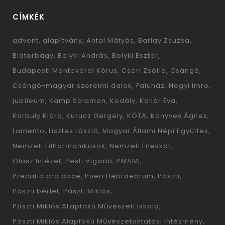
CÍMKÉK
advent
alapítvány
Antal Mátyás
Barlay Zsuzsa
Biatorbágy
Bolyki András
Bolyki Eszter
Budapesti Monteverdi Kórus
Cseri Zsófia
Csángó
Csángó-magyar szerelmi dalok
Faluház
Hegyi Imre
jubíleum
Kamp Salamon
Kodály
Kollár Éva
Korbuly Klára
Kurucz Gergely
KÓTA
Könyves Ágnes
Lamento
Lisztes László
Magyar Állami Népi Együttes
Nemzeti Filharmonikusok
Nemzeti Énekkar
Olasz Intézet
Pesti Vigadó
PMAMI
Precatio pro pace
Pueri Hebraeorum
Pászti
Pászti bérlet
Pászti Miklós
Pászti Miklós ALapfokú Művészeti Iskola
Pászti Miklós Alapfokú Művészetoktatási Intézmény