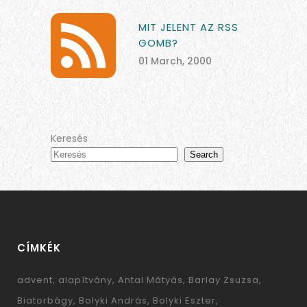
MIT JELENT AZ RSS
GOMB?
01 March, 2000
Keresés
Search
CÍMKÉK
advent
alapítvány
Antal Mátyás
Barlay Zsuzsa
Biatorbágy
Bolyki András
Bolyki Eszter