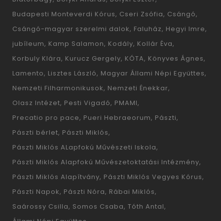
Budapesti Monteverdi Kórus
Cseri Zsófia
Csángó
Csángó-magyar szerelmi dalok
Faluház
Hegyi Imre
jubíleum
Kamp Salamon
Kodály
Kollár Éva
Korbuly Klára
Kurucz Gergely
KÓTA
Könyves Ágnes
Lamento
Lisztes László
Magyar Állami Népi Együttes
Nemzeti Filharmonikusok
Nemzeti Énekkar
Olasz Intézet
Pesti Vigadó
PMAMI
Precatio pro pace
Pueri Hebraeorum
Pászti
Pászti bérlet
Pászti Miklós
Pászti Miklós ALapfokú Művészeti Iskola
Pászti Miklós Alapfokú Művészetoktatási Intézmény
Pászti Miklós Alapítvány
Pászti Miklós Vegyes Kórus
Pászti Napok
Pászti Nóra
Rábai Miklós
Saárossy Csilla
Somos Csaba
Tóth Antal