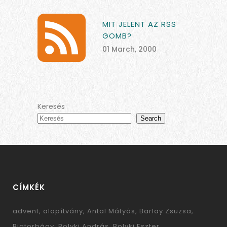
MIT JELENT AZ RSS
GOMB?
01 March, 2000
Keresés
Search
CÍMKÉK
advent
alapítvány
Antal Mátyás
Barlay Zsuzsa
Biatorbágy
Bolyki András
Bolyki Eszter