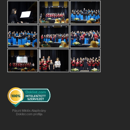
Pászti Miklós Alapítvány
Doklist.com profilja