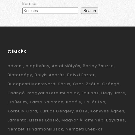
Keresés
Search
CÍMKÉK
advent
alapítvány
Antal Mátyás
Barlay Zsuzsa
Biatorbágy
Bolyki András
Bolyki Eszter
Budapesti Monteverdi Kórus
Cseri Zsófia
Csángó
Csángó-magyar szerelmi dalok
Faluház
Hegyi Imre
jubíleum
Kamp Salamon
Kodály
Kollár Éva
Korbuly Klára
Kurucz Gergely
KÓTA
Könyves Ágnes
Lamento
Lisztes László
Magyar Állami Népi Együttes
Nemzeti Filharmonikusok
Nemzeti Énekkar