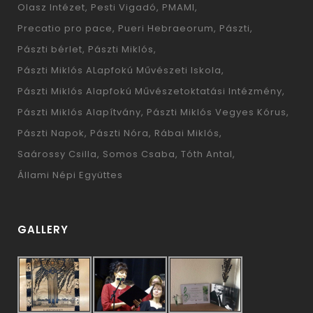
Olasz Intézet
Pesti Vigadó
PMAMI
Precatio pro pace
Pueri Hebraeorum
Pászti
Pászti bérlet
Pászti Miklós
Pászti Miklós ALapfokú Művészeti Iskola
Pászti Miklós Alapfokú Művészetoktatási Intézmény
Pászti Miklós Alapítvány
Pászti Miklós Vegyes Kórus
Pászti Napok
Pászti Nóra
Rábai Miklós
Saárossy Csilla
Somos Csaba
Tóth Antal
Állami Népi Együttes
GALLERY