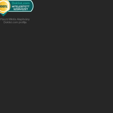
Pászti Miklós Alapítvány
Doklist.com profilja