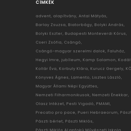
CÍMKÉK
advent
alapítvány
Antal Mátyás
Barlay Zsuzsa
Biatorbágy
Bolyki András
Bolyki Eszter
Budapesti Monteverdi Kórus
Cseri Zsófia
Csángó
Csángó-magyar szerelmi dalok
Faluház
Hegyi Imre
jubíleum
Kamp Salamon
Kodál
Kollár Éva
Korbuly Klára
Kurucz Gergely
K
Könyves Ágnes
Lamento
Lisztes László
Magyar Állami Népi Együttes
Nemzeti Filharmonikusok
Nemzeti Énekkar
Olasz Intézet
Pesti Vigadó
PMAMI
Precatio pro pace
Pueri Hebraeorum
Pászt
Pászti bérlet
Pászti Miklós
Pászti Miklós ALapfokú Művészeti Iskola