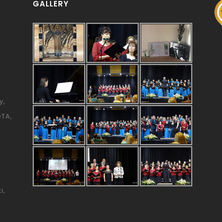
GALLERY
y
ÓTA
i