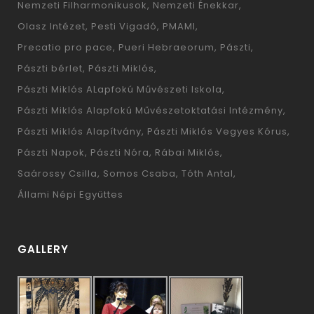
Nemzeti Filharmonikusok
Nemzeti Énekkar
Olasz Intézet
Pesti Vigadó
PMAMI
Precatio pro pace
Pueri Hebraeorum
Pászti
Pászti bérlet
Pászti Miklós
Pászti Miklós ALapfokú Művészeti Iskola
Pászti Miklós Alapfokú Művészetoktatási Intézmény
Pászti Miklós Alapítvány
Pászti Miklós Vegyes Kórus
Pászti Napok
Pászti Nóra
Rábai Miklós
Saárossy Csilla
Somos Csaba
Tóth Antal
Állami Népi Együttes
GALLERY