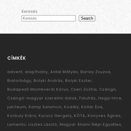
Keresés
Search
CÍMKÉK
advent
alapítvány
Antal Mátyás
Barlay Zsuzsa
Biatorbágy
Bolyki András
Bolyki Eszter
Budapesti Monteverdi Kórus
Cseri Zsófia
Csángó
Csángó-magyar szerelmi dalok
Faluház
Hegyi Imre
jubíleum
Kamp Salamon
Kodály
Kollár Éva
Korbuly Klára
Kurucz Gergely
KÓTA
Könyves Ágnes
Lamento
Lisztes László
Magyar Állami Népi Együttes