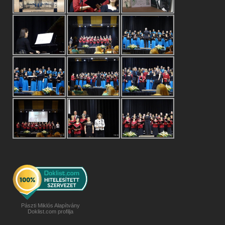
Pászti Miklós Alapítvány
Doklist.com profilja