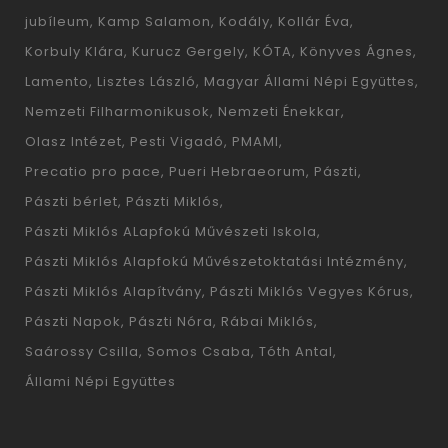
jubíleum
Kamp Salamon
Kodály
Kollár Éva
Korbuly Klára
Kurucz Gergely
KÓTA
Könyves Ágnes
Lamento
Lisztes László
Magyar Állami Népi Együttes
Nemzeti Filharmonikusok
Nemzeti Énekkar
Olasz Intézet
Pesti Vigadó
PMAMI
Precatio pro pace
Pueri Hebraeorum
Pászti
Pászti bérlet
Pászti Miklós
Pászti Miklós ALapfokú Művészeti Iskola
Pászti Miklós Alapfokú Művészetoktatási Intézmény
Pászti Miklós Alapítvány
Pászti Miklós Vegyes Kórus
Pászti Napok
Pászti Nóra
Rábai Miklós
Saárossy Csilla
Somos Csaba
Tóth Antal
Állami Népi Együttes