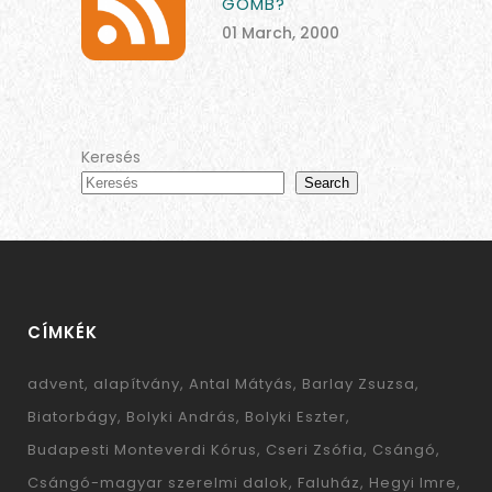
GOMB?
01 March, 2000
Keresés
Search
CÍMKÉK
advent
alapítvány
Antal Mátyás
Barlay Zsuzsa
Biatorbágy
Bolyki András
Bolyki Eszter
Budapesti Monteverdi Kórus
Cseri Zsófia
Csángó
Csángó-magyar szerelmi dalok
Faluház
Hegyi Imre