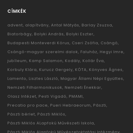
CÍMKÉK
advent
alapítvány
Antal Mátyás
Barlay Zsuzsa
Biatorbágy
Bolyki András
Bolyki Eszter
Budapesti Monteverdi Kórus
Cseri Zsófia
Csángó
Csángó-magyar szerelmi dalok
Faluház
Hegyi Imre
jubíleum
Kamp Salamon
Kodály
Kollár Éva
Korbuly Klára
Kurucz Gergely
KÓTA
Könyves Ágnes
Lamento
Lisztes László
Magyar Állami Népi Együttes
Nemzeti Filharmonikusok
Nemzeti Énekkar
Olasz Intézet
Pesti Vigadó
PMAMI
Precatio pro pace
Pueri Hebraeorum
Pászti
Pászti bérlet
Pászti Miklós
Pászti Miklós ALapfokú Művészeti Iskola
Pászti Miklós Alapfokú Művészetoktatási Intézmény