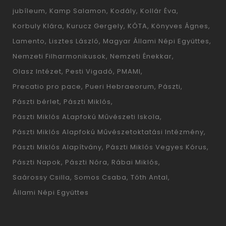
jubíleum
Kamp Salamon
Kodály
Kollár Éva
Korbuly Klára
Kurucz Gergely
KÓTA
Könyves Ágnes
Lamento
Lisztes László
Magyar Állami Népi Együttes
Nemzeti Filharmonikusok
Nemzeti Énekkar
Olasz Intézet
Pesti Vigadó
PMAMI
Precatio pro pace
Pueri Hebraeorum
Pászti
Pászti bérlet
Pászti Miklós
Pászti Miklós ALapfokú Művészeti Iskola
Pászti Miklós Alapfokú Művészetoktatási Intézmény
Pászti Miklós Alapítvány
Pászti Miklós Vegyes Kórus
Pászti Napok
Pászti Nóra
Rábai Miklós
Saárossy Csilla
Somos Csaba
Tóth Antal
Állami Népi Együttes