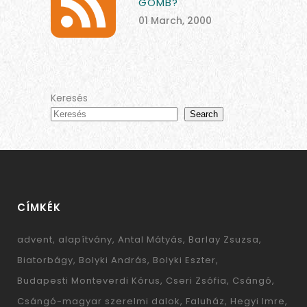
GOMB?
01 March, 2000
Keresés
Search
CÍMKÉK
advent
alapítvány
Antal Mátyás
Barlay Zsuzsa
Biatorbágy
Bolyki András
Bolyki Eszter
Budapesti Monteverdi Kórus
Cseri Zsófia
Csángó
Csángó-magyar szerelmi dalok
Faluház
Hegyi Imre