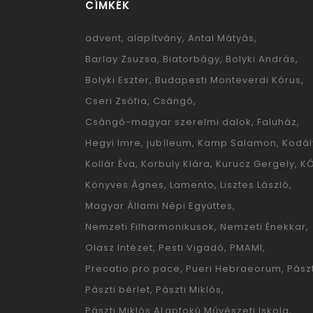
CÍMKÉK
advent
alapítvány
Antal Mátyás
Barlay Zsuzsa
Biatorbágy
Bolyki András
Bolyki Eszter
Budapesti Monteverdi Kórus
Cseri Zsófia
Csángó
Csángó-magyar szerelmi dalok
Faluház
Hegyi Imre
jubíleum
Kamp Salamon
Kodál
Kollár Éva
Korbuly Klára
Kurucz Gergely
K
Könyves Ágnes
Lamento
Lisztes László
Magyar Állami Népi Együttes
Nemzeti Filharmonikusok
Nemzeti Énekkar
Olasz Intézet
Pesti Vigadó
PMAMI
Precatio pro pace
Pueri Hebraeorum
Pászt
Pászti bérlet
Pászti Miklós
Pászti Miklós ALapfokú Művészeti Iskola