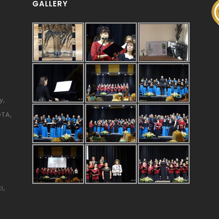
GALLERY
y
ÓTA
i