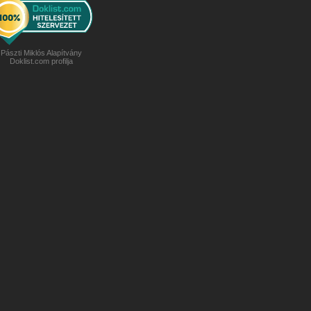
Pászti Miklós Alapítvány
Doklist.com profilja