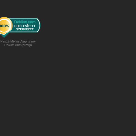
Pászti Miklós Alapítvány
Doklist.com profilja