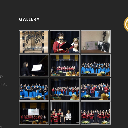
GALLERY
y
ÓTA
i