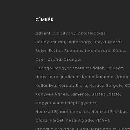
CÍMKÉK
advent
alapítvány
Antal Mátyás
Barlay Zsuzsa
Biatorbágy
Bolyki András
Bolyki Eszter
Budapesti Monteverdi Kórus
Cseri Zsófia
Csángó
Csángó-magyar szerelmi dalok
Faluház
Hegyi Imre
jubíleum
Kamp Salamon
Kodál
Kollár Éva
Korbuly Klára
Kurucz Gergely
K
Könyves Ágnes
Lamento
Lisztes László
Magyar Állami Népi Együttes
Nemzeti Filharmonikusok
Nemzeti Énekkar
Olasz Intézet
Pesti Vigadó
PMAMI
Precatio pro pace
Pueri Hebraeorum
Pászt