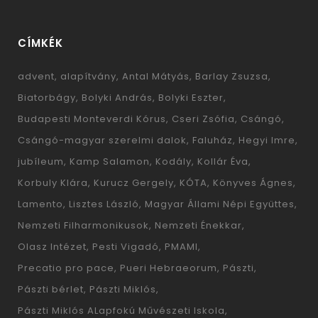
CÍMKÉK
advent
alapítvány
Antal Mátyás
Barlay Zsuzsa
Biatorbágy
Bolyki András
Bolyki Eszter
Budapesti Monteverdi Kórus
Cseri Zsófia
Csángó
Csángó-magyar szerelmi dalok
Faluház
Hegyi Imre
jubíleum
Kamp Salamon
Kodály
Kollár Éva
Korbuly Klára
Kurucz Gergely
KÓTA
Könyves Ágnes
Lamento
Lisztes László
Magyar Állami Népi Együttes
Nemzeti Filharmonikusok
Nemzeti Énekkar
Olasz Intézet
Pesti Vigadó
PMAMI
Precatio pro pace
Pueri Hebraeorum
Pászti
Pászti bérlet
Pászti Miklós
Pászti Miklós ALapfokú Művészeti Iskola