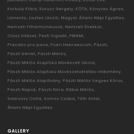
Korbuly Klára
Kurucz Gergely
KÓTA
Könyves Ágnes
Lamento
Lisztes László
Magyar Állami Népi Együttes
Nemzeti Filharmonikusok
Nemzeti Énekkar
Olasz Intézet
Pesti Vigadó
PMAMI
Precatio pro pace
Pueri Hebraeorum
Pászti
Pászti bérlet
Pászti Miklós
Pászti Miklós ALapfokú Művészeti Iskola
Pászti Miklós Alapfokú Művészetoktatási Intézmény
Pászti Miklós Alapítvány
Pászti Miklós Vegyes Kórus
Pászti Napok
Pászti Nóra
Rábai Miklós
Saárossy Csilla
Somos Csaba
Tóth Antal
Állami Népi Együttes
GALLERY