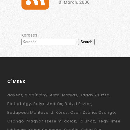
01 March, 2000
Keresés
Search
CÍMKÉK
advent
alapítvány
Antal Mátyás
Barlay Zsuzsa
Biatorbágy
Bolyki András
Bolyki Eszter
Budapesti Monteverdi Kórus
Cseri Zsófia
Csángó
Csángó-magyar szerelmi dalok
Faluház
Hegyi Imre
jubíleum
Kamp Salamon
Kodály
Kollár Éva