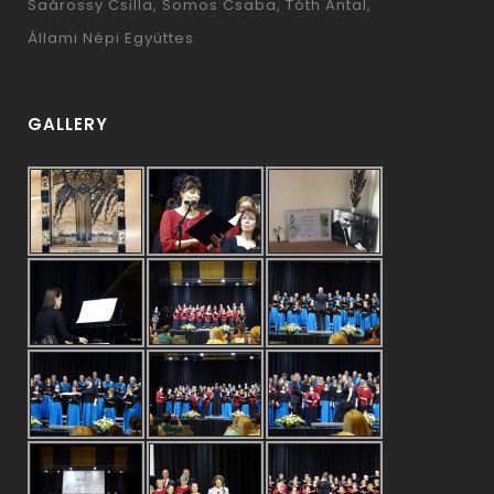
Saárossy Csilla
Somos Csaba
Tóth Antal
Állami Népi Együttes
GALLERY