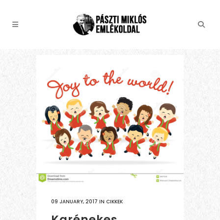
09 JANUARY, 2017
IN
CIKKEK
Karénekes