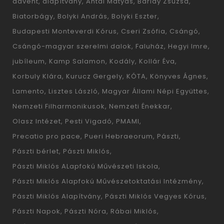
advent
alapítvány
Antal Mátyás
Barlay Zsuzsa
Biatorbágy
Bolyki András
Bolyki Eszter
Budapesti Monteverdi Kórus
Cseri Zsófia
Csángó
Csángó-magyar szerelmi dalok
Faluház
Hegyi Imre
jubíleum
Kamp Salamon
Kodály
Kollár Éva
Korbuly Klára
Kurucz Gergely
KÓTA
Könyves Ágnes
Lamento
Lisztes László
Magyar Állami Népi Együttes
Nemzeti Filharmonikusok
Nemzeti Énekkar
Olasz Intézet
Pesti Vigadó
PMAMI
Precatio pro pace
Pueri Hebraeorum
Pászti
Pászti bérlet
Pászti Miklós
Pászti Miklós ALapfokú Művészeti Iskola
Pászti Miklós Alapfokú Művészetoktatási Intézmény
Pászti Miklós Alapítvány
Pászti Miklós Vegyes Kórus
Pászti Napok
Pászti Nóra
Rábai Miklós