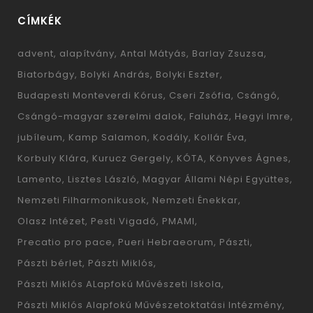
CÍMKÉK
advent
alapítvány
Antal Mátyás
Barlay Zsuzsa
Biatorbágy
Bolyki András
Bolyki Eszter
Budapesti Monteverdi Kórus
Cseri Zsófia
Csángó
Csángó-magyar szerelmi dalok
Faluház
Hegyi Imre
jubíleum
Kamp Salamon
Kodály
Kollár Éva
Korbuly Klára
Kurucz Gergely
KÓTA
Könyves Ágnes
Lamento
Lisztes László
Magyar Állami Népi Együttes
Nemzeti Filharmonikusok
Nemzeti Énekkar
Olasz Intézet
Pesti Vigadó
PMAMI
Precatio pro pace
Pueri Hebraeorum
Pászti
Pászti bérlet
Pászti Miklós
Pászti Miklós ALapfokú Művészeti Iskola
Pászti Miklós Alapfokú Művészetoktatási Intézmény