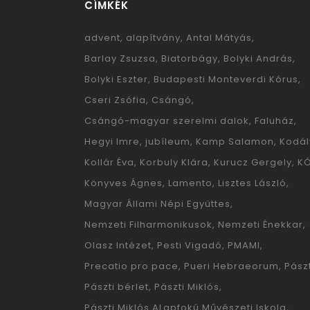
CÍMKÉK
advent
alapítvány
Antal Mátyás
Barlay Zsuzsa
Biatorbágy
Bolyki András
Bolyki Eszter
Budapesti Monteverdi Kórus
Cseri Zsófia
Csángó
Csángó-magyar szerelmi dalok
Faluház
Hegyi Imre
jubíleum
Kamp Salamon
Kodál
Kollár Éva
Korbuly Klára
Kurucz Gergely
K
Könyves Ágnes
Lamento
Lisztes László
Magyar Állami Népi Együttes
Nemzeti Filharmonikusok
Nemzeti Énekkar
Olasz Intézet
Pesti Vigadó
PMAMI
Precatio pro pace
Pueri Hebraeorum
Pászt
Pászti bérlet
Pászti Miklós
Pászti Miklós ALapfokú Művészeti Iskola