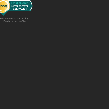
Pászti Miklós Alapítvány
Doklist.com profilja