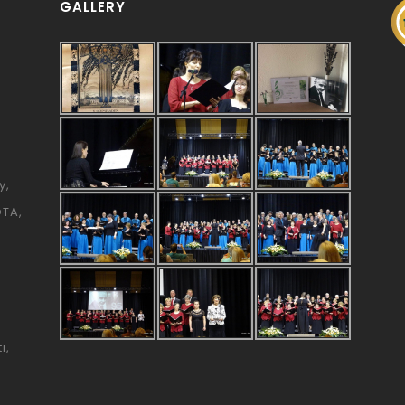
GALLERY
y
ÓTA
i