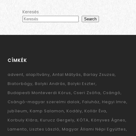
Keresés
Search
CÍMKÉK
advent
alapítvány
Antal Mátyás
Barlay Zsuzsa
Biatorbágy
Bolyki András
Bolyki Eszter
Budapesti Monteverdi Kórus
Cseri Zsófia
Csángó
Csángó-magyar szerelmi dalok
Faluház
Hegyi Imre
jubíleum
Kamp Salamon
Kodály
Kollár Éva
Korbuly Klára
Kurucz Gergely
KÓTA
Könyves Ágnes
Lamento
Lisztes László
Magyar Állami Népi Együttes