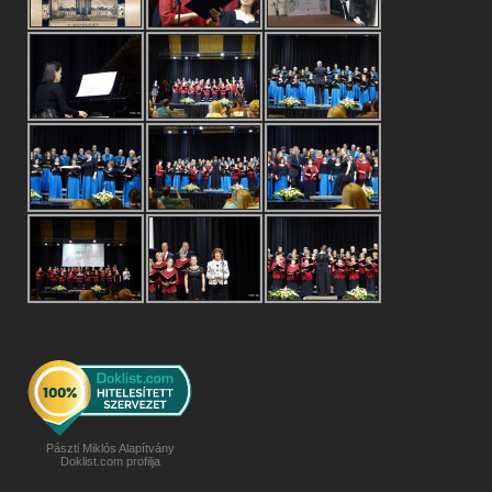
Pászti Miklós Alapítvány
Doklist.com profilja