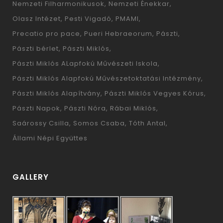
Nemzeti Filharmonikusok
Nemzeti Énekkar
Olasz Intézet
Pesti Vigadó
PMAMI
Precatio pro pace
Pueri Hebraeorum
Pászti
Pászti bérlet
Pászti Miklós
Pászti Miklós ALapfokú Művészeti Iskola
Pászti Miklós Alapfokú Művészetoktatási Intézmény
Pászti Miklós Alapítvány
Pászti Miklós Vegyes Kórus
Pászti Napok
Pászti Nóra
Rábai Miklós
Saárossy Csilla
Somos Csaba
Tóth Antal
Állami Népi Együttes
GALLERY